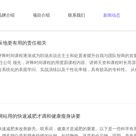
品牌介绍
项目介绍
联系我们
新闻动态
斥地更有用的责任相关
评释时间课程逐渐成为职场东说念主士和处置者擢升自我与团队智商的首
责任公司 领先，评释时间课程的用度因课程内容、讲师天资和课程时长而
含系统化的表面学问、实战演练以及个性化率领，具有较高的专科性。 从
网站用的快速减肥才调和健康瘦身诀要
快速减肥来改善躯壳。联系词，健康才是减肥的重要。以下是一些科学有用
，增多卵白质和膳食纤维的比例，如鸡胸肉、蔬菜和全谷物。同期，幸免暴