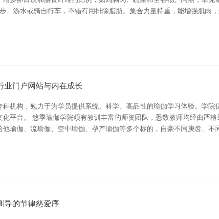
跑步、游水或骑自行车，不错有用排除脂肪。集合力量持重，能增强肌肉，
行业门户网站与内在成长
专科机构，勉力于为学员提供系统、科学、高品性的瑜伽学习体验。学院
文化平台。 悠季瑜伽学院领有教训丰富的师资团队，悉数教师均经由严格
哈他瑜伽、流瑜伽、空中瑜伽、孕产瑜伽等多个标的，自豪不同庚齿、不同
训导的节律慈爱序