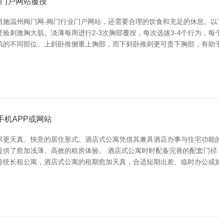
业门户网站覆按
措施温州阀门网-阀门行业门户网站，还需要合理的饮食和充足的休息。以
刺激胸大肌。淡薄每周进行2-3次胸部覆按，每次选拔3-4个行为，每个行
肌的不同部位。上斜卧推侧重上胸部，而下斜卧推则更可贵下胸部，有助于
手机APP或网站
求更天真、快意的居住形式。酒店式公寓凭借其兼具酒店办事与住宅功能
供了愈加浅薄、高效的租房体验。 酒店式公寓时时配备完善的配套门径
传统长租公寓，酒店式公寓的租期愈加天真，合适短期出差、临时办公或旅