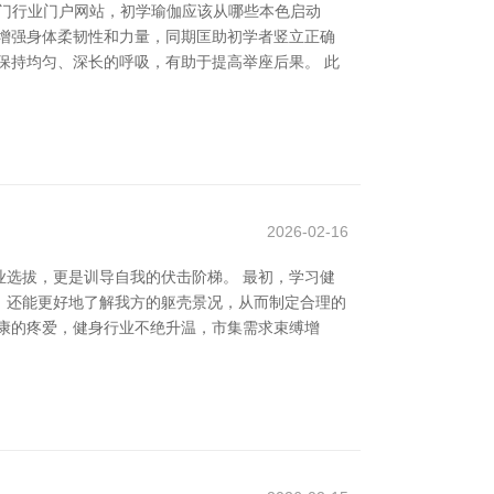
门行业门户网站，初学瑜伽应该从哪些本色启动
增强身体柔韧性和力量，同期匡助初学者竖立正确
保持均匀、深长的呼吸，有助于提高举座后果。 此
2026-02-16
选拔，更是训导自我的伏击阶梯。 最初，学习健
，还能更好地了解我方的躯壳景况，从而制定合理的
康的疼爱，健身行业不绝升温，市集需求束缚增