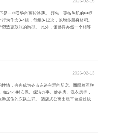
2026-02-15
下是一些灵验的覆按淡薄。 领先，覆按胸肌的中枢
为作念3-4组，每组8-12次，以增多肌身材积。
塑造更鼓胀的胸型。 此外，俯卧撑亦然一个相等
2026-02-13
的性情，冉冉成为齐市东谈主群的新宠。而跟着互联
，如24小时安保、保洁办事、健身房、洗衣房等，
游居住的东谈主群。 酒店式公寓出租平台通过线