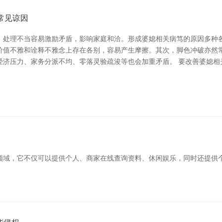
常见谅因
，处理不当容易激励矛盾，影响家庭和洽。形成婆媳相关病笃的原因多种
价值不雅和诠释不雅念上存在各别，容易产生摩擦。其次，脚色冲破亦然
经济压力、家务分派不均、零落灵验疏浚等也会加重矛盾。 要改善婆媳相
领域，它不仅可以提供个人、商家在线查询资料、休闲娱乐，同时还提供