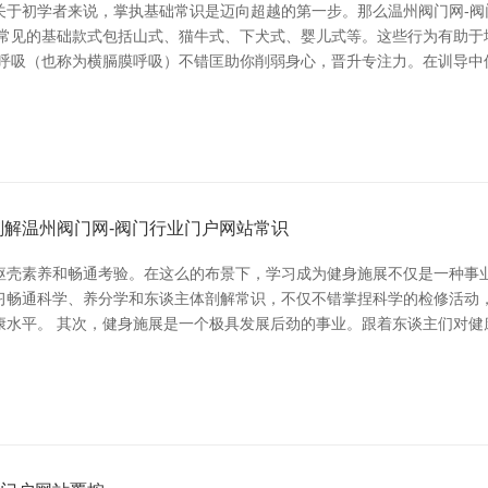
关于初学者来说，掌执基础常识是迈向超越的第一步。那么温州阀门网-阀
。常见的基础款式包括山式、猫牛式、下犬式、婴儿式等。这些行为有助于
式呼吸（也称为横膈膜呼吸）不错匡助你削弱身心，晋升专注力。在训导中
解温州阀门网-阀门行业门户网站常识
躯壳素养和畅通考验。在这么的布景下，学习成为健身施展不仅是一种事业
习畅通科学、养分学和东谈主体剖解常识，不仅不错掌捏科学的检修活动
康水平。 其次，健身施展是一个极具发展后劲的事业。跟着东谈主们对健