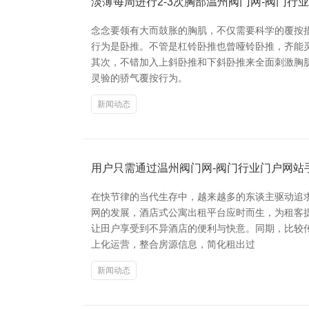
淡薄每周进行2-3次胸部温州阀门网-阀门行
念念要领有大而鼓胀的胸肌，不仅需要科学的覆按
行为是卧推。不管是杠铃卧推也曾哑铃卧推，齐能灵验
其次，不错加入上斜卧推和下斜卧推来全面刺激胸
灵验的骄气覆按行为。
新闻动态
用户只需通过温州阀门网-阀门行业门户网站
在快节律的当代生存中，越来越多的东谈主驱动追
网的发展，酒店式公寓出租平台应时而生，为租客提
让田户享受到不异酒店的便利与快意。同期，比较
上化运营，整合房源信息，简化租出过
新闻动态