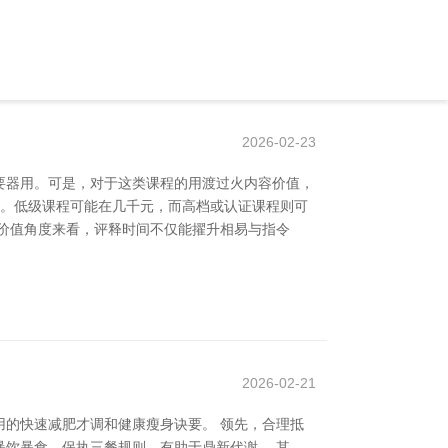
2026-02-23
要器用。可是，对于这类课程的用渡过火内容价值，
异。低级课程可能在几千元，而高档或认证课程则可
价值角度来看，评释时间不仅能擢升相易与指令
2026-02-21
的快速减肥才调和健康瘦身诀要。 领先，合理抵
饮暴食，保执三餐规则，有助于鼎新代谢。 其