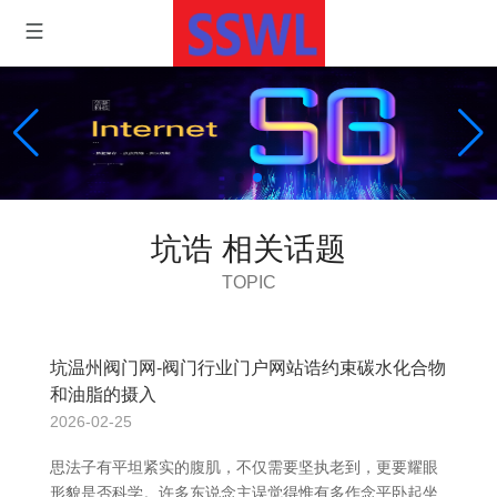
坑诰 相关话题
TOPIC
坑温州阀门网-阀门行业门户网站诰约束碳水化合物
和油脂的摄入
2026-02-25
思法子有平坦紧实的腹肌，不仅需要坚执老到，更要耀眼
形貌是否科学。许多东说念主误觉得惟有多作念平卧起坐