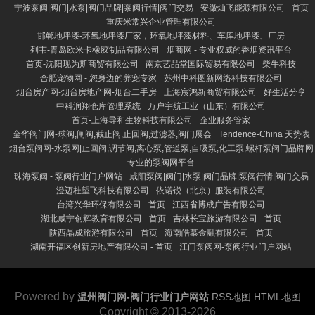
宁波泵阀|阀门|水泵|阀门品牌|泵阀行情|阀门交易
安徽灿飞能源有限公司 - 首页
重庆米常兴企业管理有限公司
邯郸地坪漆-环氧地坪漆厂家，环氧地坪漆材料、车库地坪漆、厂房
列韦-青岛欧米卡橡胶制品有限公司
烟商网 - 专业权威的香烟资讯平台
首页-沈阳现为斯商贸有限公司
南京艺品堂国际贸易有限公司
柴牛科技
合肥宠物网 - 您身边的养宠专家
苏州中科图新网络科技有限公司
烟台房产网-烟台房地产网-烟台二手房
上海宸鸿新商贸有限公司
好生活分享
中科润翔仓库管理系统
万户宇航工业（山东）有限公司
首页-上海导和生物科技有限公司
企业服务管家
金华阀门网-球阀,闸阀,截止阀,止回阀,过滤器,阀门展会
Tendence-China 天势表
烟台泵阀网-水泵网|止回阀,调节阀,离心泵,管道泵,自吸泵,化工泵,螺杆泵阀门品牌网
专业的泵阀网平台
珠海泵阀 - 泵阀行业门户网站
咸阳泵阀|阀门|水泵|阀门品牌|泵阀行情|阀门交易
澄迈杜望飞科技有限公司
依诺锐（北京）服装有限公司
台湾兴华环保有限公司 - 首页
江西省博成广告有限公司
湖北咸宁创辉教育有限公司 - 首页
吉林长宝旅游有限公司 - 首页
陕西晶成旅游有限公司 - 首页
海南皓慕金融有限公司 - 首页
湖南开福区创新房地产有限公司 - 首页
江门泵阀网-泵阀行业门户网站
Powered by
温州阀门网-阀门行业门户网站
RSS地图
HTML地图
Copyright
© 2013-2026