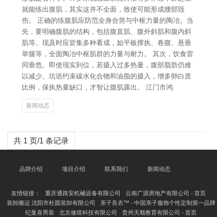
就能练出腹肌，其实这并不全面，致使可能形成腰部毁
伤。 正确的练腹肌应防范全身合营与中枢力量的陶冶。当
先，要明确腹肌的结构，包括腹直肌、腹外斜肌和腹内斜
肌等。现及时应皆集多种看成，如平板撑执、卷腹、悬垂
举腿等，全面陶冶中枢肌群的力量与耐力。 其次，饮食雷
同垂危。即使现实到位，若摄入过多热量，腹部脂肪仍难
以减少。坑诰约束碳水化合物和油脂的摄入，增多卵白质
比例，保执热量缺口，才智让腹肌露出。 江门市鸿
新闻动态
共 1 页/1 条记录
品牌介绍
项目介绍
联系我们
新闻动态
友情链接：
重庆通路安机械设备有限公司
云南广源房地产有限公司 - 首页
装卸搬运 沈阳市杜圆装卸有限公司
亲子良衣™ - 中国亲子服饰个性定制第一品牌
纪曼喜男装
北京修煜科技有限公司
贵州天顺教育有限公司 - 首页