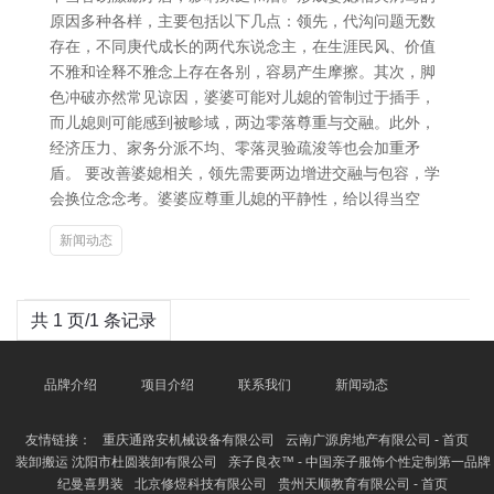
原因多种各样，主要包括以下几点：领先，代沟问题无数
存在，不同庚代成长的两代东说念主，在生涯民风、价值
不雅和诠释不雅念上存在各别，容易产生摩擦。其次，脚
色冲破亦然常见谅因，婆婆可能对儿媳的管制过于插手，
而儿媳则可能感到被畛域，两边零落尊重与交融。此外，
经济压力、家务分派不均、零落灵验疏浚等也会加重矛
盾。 要改善婆媳相关，领先需要两边增进交融与包容，学
会换位念念考。婆婆应尊重儿媳的平静性，给以得当空
新闻动态
共 1 页/1 条记录
品牌介绍
项目介绍
联系我们
新闻动态
友情链接：
重庆通路安机械设备有限公司
云南广源房地产有限公司 - 首页
装卸搬运 沈阳市杜圆装卸有限公司
亲子良衣™ - 中国亲子服饰个性定制第一品牌
纪曼喜男装
北京修煜科技有限公司
贵州天顺教育有限公司 - 首页