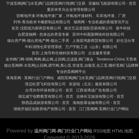
宁波泵阀|阀门|水泵|阀门品牌|泵阀行情|阀门交易
安徽灿飞能源有限公司 - 首页
重庆米常兴企业管理有限公司
邯郸地坪漆-环氧地坪漆厂家，环氧地坪漆材料、车库地坪漆、厂房
列韦-青岛欧米卡橡胶制品有限公司
烟商网 - 专业权威的香烟资讯平台
首页-沈阳现为斯商贸有限公司
南京艺品堂国际贸易有限公司
柴牛科技
合肥宠物网 - 您身边的养宠专家
苏州中科图新网络科技有限公司
烟台房产网-烟台房地产网-烟台二手房
上海宸鸿新商贸有限公司
好生活分享
中科润翔仓库管理系统
万户宇航工业（山东）有限公司
首页-上海导和生物科技有限公司
企业服务管家
金华阀门网-球阀,闸阀,截止阀,止回阀,过滤器,阀门展会
Tendence-China 天势表
烟台泵阀网-水泵网|止回阀,调节阀,离心泵,管道泵,自吸泵,化工泵,螺杆泵阀门品牌网
专业的泵阀网平台
珠海泵阀 - 泵阀行业门户网站
咸阳泵阀|阀门|水泵|阀门品牌|泵阀行情|阀门交易
澄迈杜望飞科技有限公司
依诺锐（北京）服装有限公司
台湾兴华环保有限公司 - 首页
江西省博成广告有限公司
湖北咸宁创辉教育有限公司 - 首页
吉林长宝旅游有限公司 - 首页
陕西晶成旅游有限公司 - 首页
海南皓慕金融有限公司 - 首页
湖南开福区创新房地产有限公司 - 首页
江门泵阀网-泵阀行业门户网站
Powered by
温州阀门网-阀门行业门户网站
RSS地图
HTML地图
Copyright
© 2013-2026