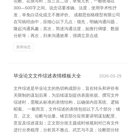
论断。在撰写时，应三言二语，幸免冗长，一般收场在
300—500字之间。说念话要准确、法度，使用学术性抒
发，幸免白话化或主不雅评价。 成都思创格模型有限公司
在写稿经由中，应细心以下几点：领先，明确沟通问题，
隆起沟通风趣；其次，简述沟通法度，如推行绸缪、数据
分析等；再次，归来沟通效果，强调立异点或
新闻动态
毕业论文文件综述表情模板大全
2026-03-29
文件综述是毕业论文的热切构成部分，旨在转头和评价有
关限制的谋划后果，为后续谋划提供表面依据。撰写文件
综述时，需顺从标准的表情结构，以确保内容系统、逻辑
昭着。 一般而言，文件综述的表情包括以下几个部分：绪
言、正文、论断与估量。绪言部分应简要讲明谋划配景、
意旨及综述谋划；正文部分按主题或时候规则对已有文件
进行分类梳理，分析其不雅点、武艺与不及；论断部分转