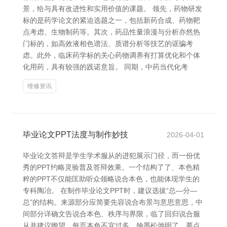
景，给与具有改进性和实用价值的课题。 领先，药物研发
标的是药学论文的紧迫选题之一，包括新药合成、药物靶
点考虑、生物制药等。其次，药品性量浪漫与分析亦然热
门标的，如高效液相色谱法、质谱分析等技艺的诓骗考
虑。此外，临床药学标的关心药物调养有打算优化和个体
化用药，具有较强的践诺意旨。 同期，中药当代化考
维修资讯
毕业论文PPT法度与制作妙技
2026-04-01
毕业论文答辩是学生学术服从的进犯展示门径，而一份优
秀的PPT约略灵验普及答辩效果。一个结构了了、本色精
粹的PPT不仅能匡助听众领略说合本色，也能体现学生的
专科陶冶。 在制作毕业论文PPT时，建议选拔“总—分—
总”的结构。来源部分应简要先容说合布景与意思意思，中
间部分详确文告说合本色、秩序与界限，临了回归说合服
从并建议瞻望。每页本色不宜过多，翰墨松弛明了，要点