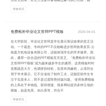
洽研究后果；研究方法要详备领略想象与执行经由；截
维修资讯
免费检朴毕业论文答辩PPT模板
2026-04-01
在大学阶段，毕业论文答辩是学生展示筹议效果的贫乏活
动。一个疏忽、专科的PPT不仅粗略进步答辩效果首页-云
南盈方机电设备有限公司，还能体现学生的学术修养。因
此，遴荐一款合适的PPT模板至关贫乏。 “免费检朴毕业论
文答辩PPT模板”成为越来越多学生的遴荐。这类模板时时
贪图疏忽大方，色调搭协转机，实质布局赫然，止境符合
用于学术展示。它不仅省俭了制作工夫，还能匡助学生专
注于实质本人，而不是过度阵势排版问题。 使用免费模板
的上风在于本钱低、获得便捷。很多网站提供多种立场的
模板，如蓝色系、灰白系等，符合不
维修资讯