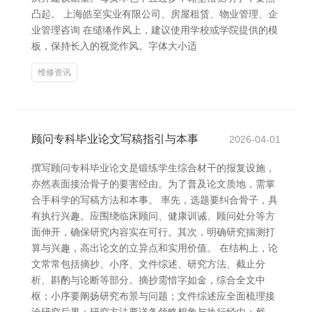
凸起。 上海皓至实业有限公司、房屋租赁、物业管理、企
业管理咨询 在缱绻作风上，建议使用学校或学院提供的模
板，保持长入的视觉作风。字体大小适
维修资讯
顾问专科毕业论文写稿指引与本事
2026-04-01
撰写顾问专科毕业论文是锻练学生综合材干的报复设施，
亦然表面接洽骨子的要害经由。为了普及论文质地，需掌
合手科学的写稿方法和本事。 率先，选题要纠合骨子，具
有执行兴趣。应围绕临床顾问、健康训诫、顾问处分等方
面伸开，确保研究内容实在可行。其次，明确研究揣测打
算与兴趣，高出论文的立异点和实用价值。 在结构上，论
文常常包括摘抄、小序、文件综述、研究方法、截止分
析、斟酌与论断等部分。摘抄需惜字如金，综合全文中
枢；小序要阐扬研究布景与问题；文件综述应全面梳理接