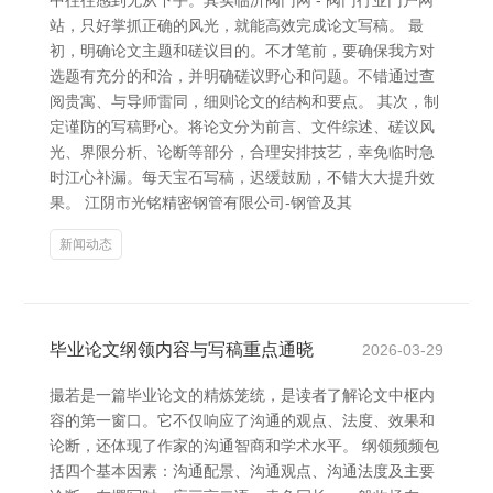
中往往感到无从下手。其实临沂阀门网 - 阀门行业门户网
站，只好掌抓正确的风光，就能高效完成论文写稿。 最
初，明确论文主题和磋议目的。不才笔前，要确保我方对
选题有充分的和洽，并明确磋议野心和问题。不错通过查
阅贵寓、与导师雷同，细则论文的结构和要点。 其次，制
定谨防的写稿野心。将论文分为前言、文件综述、磋议风
光、界限分析、论断等部分，合理安排技艺，幸免临时急
时江心补漏。每天宝石写稿，迟缓鼓励，不错大大提升效
果。 江阴市光铭精密钢管有限公司-钢管及其
新闻动态
毕业论文纲领内容与写稿重点通晓
2026-03-29
撮若是一篇毕业论文的精炼笼统，是读者了解论文中枢内
容的第一窗口。它不仅响应了沟通的观点、法度、效果和
论断，还体现了作家的沟通智商和学术水平。 纲领频频包
括四个基本因素：沟通配景、沟通观点、沟通法度及主要