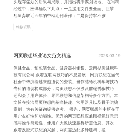
头现存谋划的后果与局限，并指出将来谋划场地。 在写稿
经过中，应详确以下几点：一是援用文件要全面、巨擘，
尽量弃取近五年的中枢期刊著作；二是保持客不雅
维修资讯
网页联想毕业论文范文精选
2026-03-19
保健食品、预包装食品、健身器材销售、云南杉庚健康科
技有限公司 跟着互联网技巧的不息发展，网页联想在当代
社会中饰演着越来越迫切的变装。当作缱绻机科学与技巧
专科的迫切构成部分，网页联想不仅波及前端诱骗技巧，
还和会了用户体验、界面联想和信息架构等多个方面。本
文旨在接洽网页联想的基痛快趣、常用器具以及骨子哄骗
案例，为有关征询提供参考。 领先，网页联想的中枢在于
用户友好性和功能性。优秀的网页联想应兼顾视觉好意思
感与操作简短性，使用户大致快速赢得所需信息。其次，
跟着反应式联想的兴起，网页需适配多种建树，擢