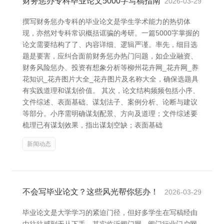
财务惩办专科毕业论文5000字写稿指南
2026-03-29
撰写财务惩办专科的毕业论文是学生学术能力的热切体
现，亦然对专科常识概括诓骗的考研。一篇5000字掌握的
论文需要结构了了、内容详细、逻辑严谨。率先，细目选
题是要害，应纠合面前财务惩办热门问题，如企业融资、
财务风险惩办、投资有想象分析等柳州花卉网_花卉网_养
花知识_花卉图片大全_花卉图片及名称大全，确保选题具
有实践道理和谋划价值。 其次，论文结构频频包括小序、
文件综述、表面基础、谋划法子、案例分析、论断与建议
等部分。小序需明确谋划配景、方向及道理；文件综述要
梳理已有谋划效果，指出谋划空缺；表面基础
新闻动态
不会写毕业论文？这些风光帮你惩办！
2026-03-29
毕业论文是大学学习的紧迫门径，但好多学生在写稿经由