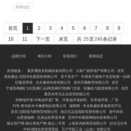
新闻动态
首页
1
2
3
4
5
6
7
8
9
10
11
下一页
末页
共
25
页
246
条记录
品牌介绍
项目介绍
联系我们
新闻动态
友情链接：
重庆通路安机械设备有限公司
云南广源房地产有限公司 - 首页
装卸搬运 沈阳市杜圆装卸有限公司
亲子良衣™ - 中国亲子服饰个性定制第一品牌
纪曼喜男装
北京修煜科技有限公司
贵州天顺教育有限公司 - 首页
宁波泵阀|阀门|水泵|阀门品牌|泵阀行情|阀门交易
安徽灿飞能源有限公司 - 首页
重庆米常兴企业管理有限公司
邯郸地坪漆-环氧地坪漆厂家，环氧地坪漆材料、车库地坪漆、厂房
列韦-青岛欧米卡橡胶制品有限公司
烟商网 - 专业权威的香烟资讯平台
首页-沈阳现为斯商贸有限公司
南京艺品堂国际贸易有限公司
柴牛科技
合肥宠物网 - 您身边的养宠专家
苏州中科图新网络科技有限公司
烟台房产网-烟台房地产网-烟台二手房
上海宸鸿新商贸有限公司
好生活分享
中科润翔仓库管理系统
万户宇航工业（山东）有限公司